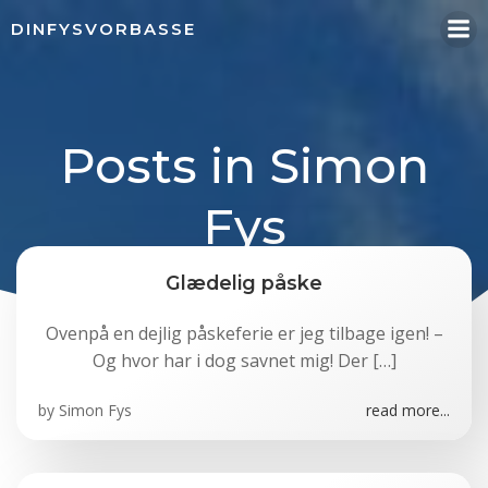
Videre
DINFYSVORBASSE
til
indhold
Posts in
Simon
Fys
Glædelig påske
Ovenpå en dejlig påskeferie er jeg tilbage igen! –
Og hvor har i dog savnet mig! Der […]
by
Simon Fys
read more...